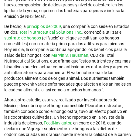
huevo, composición de ácidos grasos y nivel de colesterol en los
lípidos de la yema, suprimen las bacterias patógenas e incluso la
emisión de NH3 fecal".
De hecho, a
principios de 2009
, una compañía con sede en Estados
Unidos,
Total Nutraceutical Solutions, Inc.
, comenzó a utilizar el
sustrato de hongos
(el "suelo" en el que se cultivan los hongos
comestibles) como materia prima para los aditivos para piensos.
Hoy en día, la compañía continúa apoyando los beneficios para la
salud de los hongos, con
Marvin S. Hausman
, CEO de Total
Nutraceutical Solutions, que afirma que "estos nutrientes y enzimas
bioactivos pueden actuar como antioxidantes naturales y agentes
antiinflamatorios para aumentar El valor nutricional de los
productos alimenticios de origen animal. Los nutrientes también
pueden prevenir varias enfermedades que afectan a los animales en
la cadena alimenticia, así como a muchos humanos ".
Ahora, otro estudio, esta vez realizado por investigadores de
México, descubrió que el hongo comestible Pleurotus ostreatus,
también conocido como el hongo ostra, tuvo un efecto positivo en
las codornices cultivadas. Un hecho reportado en la revista de la
industria de piensos,
FeedNavigator
, en enero de 2018, cuando
declaró que "Agregar suplementos de hongos a las dietas de
codornices criadas en granjas puede mejorar la calidad de la carne y