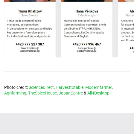
Photo credit:
ScienceDIrect
,
Harvesttotable
,
Modernfarmer
,
Agrifarming
,
TheSpiceHouse
,
JapanCentre
&
All4Desktop