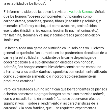
la estabilidad de los lípidos".
El informe ha sido publicado en la revista
Livestock Science
. Señala
que los hongos “poseen componentes nutricionales como
carbohidratos, proteínas, grasas, fibras (insolubles y solubles) y
minerales (fósforo y calcio), así como azúcares, aminoácidos
esenciales (histidina, isoleucina, leucina, lisina, metionina, etc.).
fenilalanina, treonina y valina) y ácidos grasos (ácido linoleico y
linolénico) ".
De hecho, toda una gama de nutrición en un solo aditivo. El efecto
general es que hubo "un aumento en los parámetros de calidad de la
carne y la estabilidad antioxidante de la carne de pechuga de
codorniz debido a la suplementación dietética con hongos".
Además, "los hongos comestibles deben considerarse como una
alternativa a los antioxidantes disponibles comercialmente utilizado
como suplemento alimenticio o incorporado directamente en
productos cárnicos ".
Pero los resultados aún no significan que los fabricantes de piensos
deberían comenzar a agregar hongos ostra a sus mezclas todavía,
como el estudio también encontró, "... no se observaron efectos
significativos ... sobre el rendimiento y las características de la
carcasa". Y la nota fatídica, que ... se requieren experimentos