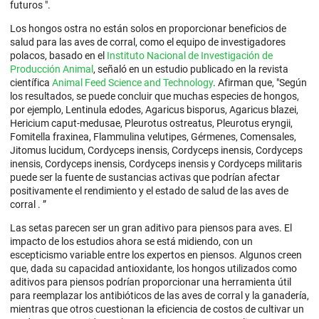
futuros ".
Los hongos ostra no están solos en proporcionar beneficios de
salud para las aves de corral, como el equipo de investigadores
polacos, basado en el
Instituto Nacional de Investigación de
Producción Animal
, señaló en un estudio publicado en la revista
científica
Animal Feed Science and Technology
. Afirman que, "Según
los resultados, se puede concluir que muchas especies de hongos,
por ejemplo, Lentinula edodes, Agaricus bisporus, Agaricus blazei,
Hericium caput-medusae, Pleurotus ostreatus, Pleurotus eryngii,
Fomitella fraxinea, Flammulina velutipes, Gérmenes, Comensales,
Jitomus lucidum, Cordyceps inensis, Cordyceps inensis, Cordyceps
inensis, Cordyceps inensis, Cordyceps inensis y Cordyceps militaris
puede ser la fuente de sustancias activas que podrían afectar
positivamente el rendimiento y el estado de salud de las aves de
corral . ”
Las setas parecen ser un gran aditivo para piensos para aves. El
impacto de los estudios ahora se está midiendo, con un
escepticismo variable entre los expertos en piensos. Algunos creen
que, dada su capacidad antioxidante, los hongos utilizados como
aditivos para piensos podrían proporcionar una herramienta útil
para reemplazar los antibióticos de las aves de corral y la ganadería,
mientras que otros cuestionan la eficiencia de costos de cultivar un