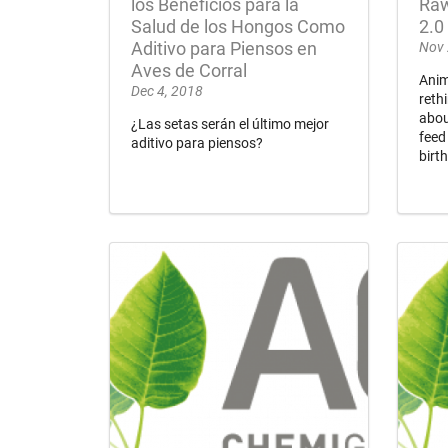
los Beneficios para la
Raw
Salud de los Hongos Como
2.0
Aditivo para Piensos en
Nov 
Aves de Corral
Anim
Dec 4, 2018
reth
abou
¿Las setas serán el último mejor
feed
aditivo para piensos?
birt