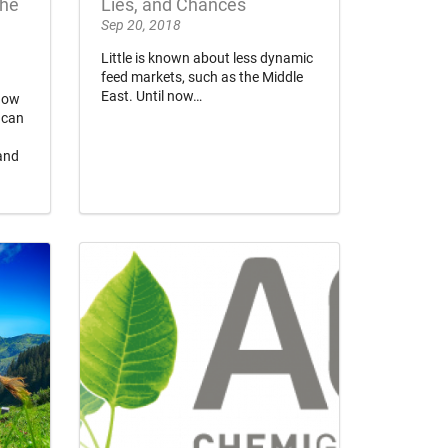
the
Lies, and Chances
Sep 20, 2018
Little is known about less dynamic
feed markets, such as the Middle
East. Until now…
 how
 can
 and