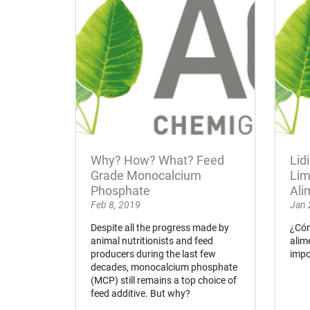
Why? How? What? Feed
Lid
Grade Monocalcium
Lim
Phosphate
Ali
Feb 8, 2019
Jan 
Despite all the progress made by
¿Cóm
animal nutritionists and feed
alim
producers during the last few
impo
decades, monocalcium phosphate
(MCP) still remains a top choice of
feed additive. But why?