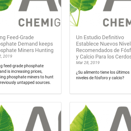
ing Feed-Grade
Un Estudio Definitivo
sphate Demand keeps
Establece Nuevos Nive
sphate Miners Hunting
Recomendados de Fósf
2, 2019
y Calcio Para los Cerdo
Mar 28, 2019
ng feed-grade phosphate
nd is increasing prices,
¿Su alimento tiene los últimos
ing phosphate miners to hunt
niveles de fósforo y calcio?
previously untapped sources.