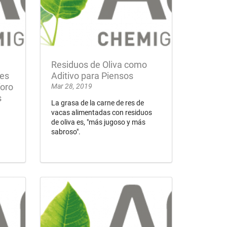
Residuos de Oliva como
les
Aditivo para Piensos
oro
Mar 28, 2019
s
La grasa de la carne de res de
vacas alimentadas con residuos
de oliva es, "más jugoso y más
sabroso".