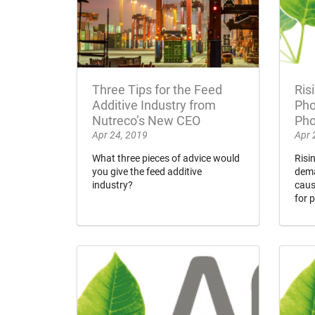
Three Tips for the Feed
Ris
Additive Industry from
Pho
Nutreco’s New CEO
Pho
Apr 24, 2019
Apr 
What three pieces of advice would
Risi
you give the feed additive
dema
industry?
caus
for 